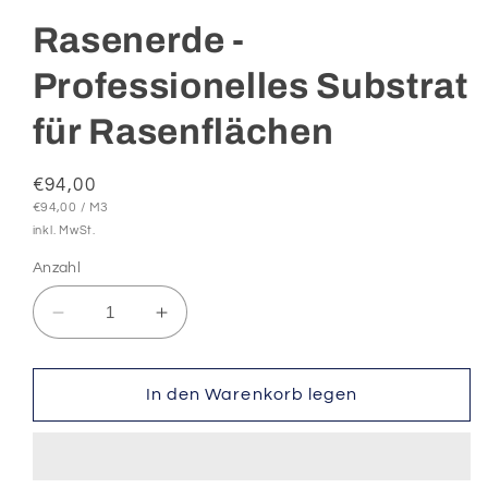
Rasenerde -
Professionelles Substrat
für Rasenflächen
Normaler
€94,00
GRUNDPREIS
PRO
Preis
€94,00
/
M3
inkl. MwSt.
Anzahl
Verringere
Erhöhe
die
die
Menge
Menge
für
für
In den Warenkorb legen
Rasenerde
Rasenerde
-
-
Professionelles
Professionelles