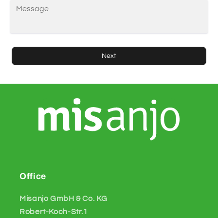
Next
Office
Misanjo GmbH & Co. KG
Robert-Koch-Str.1