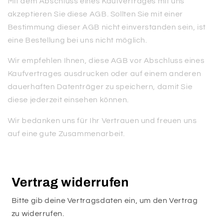
Mit dem Abschluss eines Kaufvertrages mit uns
akzeptieren Sie diese AGB. Sollten Sie mit einer
Bestimmung dieser AGB nicht einverstanden sein, ist
eine Bestellung bei uns nicht möglich.
Wir empfehlen Ihnen, diese AGB vor Abschluss eines
Kaufvertrages ausdrucken oder auf einem anderen
dauerhaften Datenträger zu speichern, damit Sie
diese jederzeit einsehen können.
Wir bedanken uns für Ihr Vertrauen und freuen uns
auf eine gute Zusammenarbeit.
Vertrag widerrufen
Bitte gib deine Vertragsdaten ein, um den Vertrag
zu widerrufen.