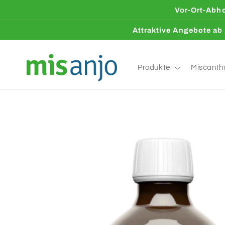
Direkt
Vor-Ort-Abho
zum
Inhalt
Attraktive Angebote ab 
Produkte
Miscanth
Zu
Produktinformationen
springen