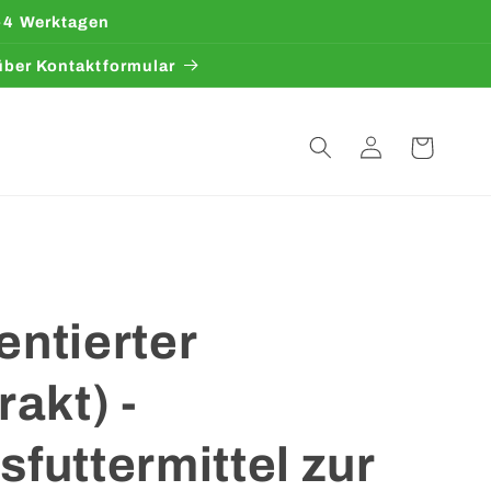
3-4 Werktagen
 über Kontaktformular
Einloggen
Warenkorb
ntierter
akt) -
futtermittel zur