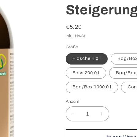
Steigerung
Normaler
€5,20
Preis
inkl. MwSt.
Größe
Flasche 1.0 l
Bag/Box 
Fass 200.0 l
Bag/Box 
Bag/Box 1000.0 l
Con
Anzahl
Verringere
Erhöhe
die
die
Menge
Menge
für
für