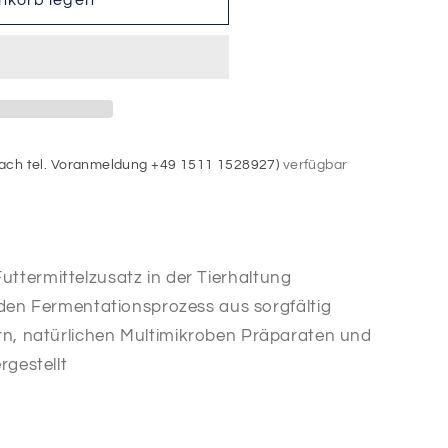
nkorb legen
r
t)
termittel
 nach tel. Voranmeldung +49 1511 1528927)
verfügbar
 Futtermittelzusatz in der Tierhaltung
den Fermentationsprozess aus sorgfältig
n, natürlichen Multimikroben Präparaten und
gestellt