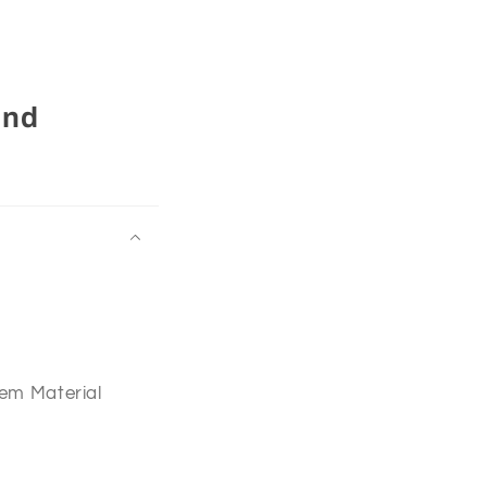
und
uem Material