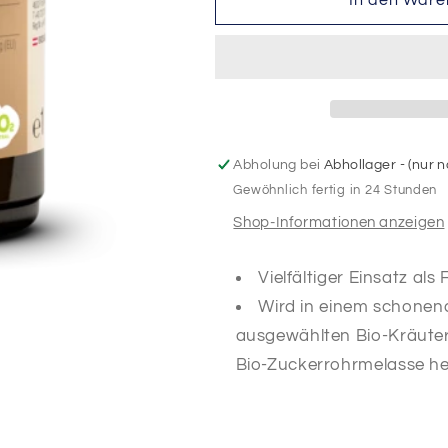
In den Ware
FKE
FKE
(Fermentierter
(Fermentierte
Kräuterextrakt)
Kräuterextrak
-
-
Ergänzungsfuttermittel
Ergänzungsfut
zur
zur
Steigerung
Steigerung
Abholung bei
Abhollager - (nur
der
der
Gewöhnlich fertig in 24 Stunden
Fresslust
Fresslust
Shop-Informationen anzeigen
Vielfältiger Einsatz als
Wird in einem schonen
ausgewählten Bio-Kräuter
Bio-Zuckerrohrmelasse her